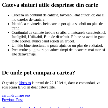
Cateva sfaturi utile desprinse din carte
Creeaza un continut de calitate, favorabil atat cititorilor, dar si
motoarelor de cautare.
Identifica cuvintele cheie care te pot ajuta sa obtii un plus de
trafic.
Continutul de calitate trebuie sa aiba urmatoarele caracteristici:
Inteligibil, Utilizabil, Bun de distribuit. E bine sa aveti in gand
toate acestea atunci cand scrieti un articol.
Un titlu bine structurat te poate ajuta cu un plus de vizitatori.
Prea multe plugin-uri pot aduce timpi de incarcare mai mari si
alte dezavantaje.
De unde pot cumpara cartea?
O gasiti pe
libris.ro
la pretul de 22.12 lei si, daca o comandati, va
sosi acasa la voi in doar cateva zile.
carti
indrumare seo
Navigare
Previous Post
în