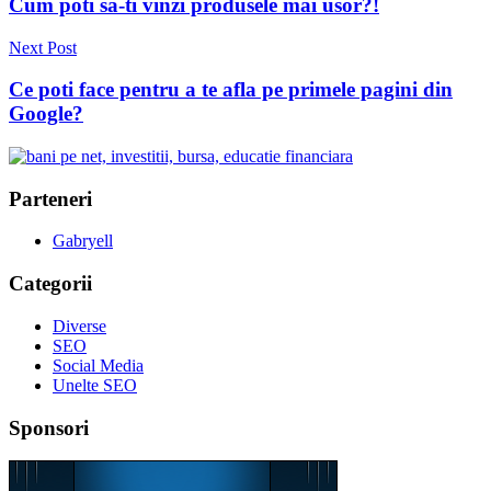
Cum poti sa-ti vinzi produsele mai usor?!
articole
Next Post
Ce poti face pentru a te afla pe primele pagini din
Google?
Parteneri
Gabryell
Categorii
Diverse
SEO
Social Media
Unelte SEO
Sponsori