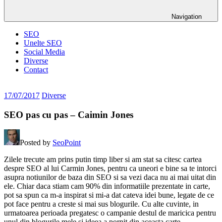
Navigation
SEO
Unelte SEO
Social Media
Diverse
Contact
17/07/2017
Diverse
SEO pas cu pas – Caimin Jones
Posted by
SeoPoint
Zilele trecute am prins putin timp liber si am stat sa citesc cartea
despre SEO al lui Carmin Jones, pentru ca uneori e bine sa te intorci
asupra notiunilor de baza din SEO si sa vezi daca nu ai mai uitat din
ele. Chiar daca stiam cam 90% din informatiile prezentate in carte,
pot sa spun ca m-a inspirat si mi-a dat cateva idei bune, legate de ce
pot face pentru a creste si mai sus blogurile. Cu alte cuvinte, in
urmatoarea perioada pregatesc o campanie destul de maricica pentru
unul din blogurile mele si ideea a pornit din aceasta carte.