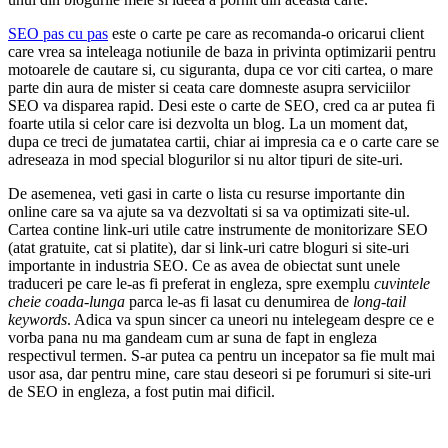
SEO pas cu pas
este o carte pe care as recomanda-o oricarui client
care vrea sa inteleaga notiunile de baza in privinta optimizarii pentru
motoarele de cautare si, cu siguranta, dupa ce vor citi cartea, o mare
parte din aura de mister si ceata care domneste asupra serviciilor
SEO va disparea rapid. Desi este o carte de SEO, cred ca ar putea fi
foarte utila si celor care isi dezvolta un blog. La un moment dat,
dupa ce treci de jumatatea cartii, chiar ai impresia ca e o carte care se
adreseaza in mod special blogurilor si nu altor tipuri de site-uri.
De asemenea, veti gasi in carte o lista cu resurse importante din
online care sa va ajute sa va dezvoltati si sa va optimizati site-ul.
Cartea contine link-uri utile catre instrumente de monitorizare SEO
(atat gratuite, cat si platite), dar si link-uri catre bloguri si site-uri
importante in industria SEO. Ce as avea de obiectat sunt unele
traduceri pe care le-as fi preferat in engleza, spre exemplu
cuvintele
cheie coada-lunga
parca le-as fi lasat cu denumirea de
long-tail
keywords
. Adica va spun sincer ca uneori nu intelegeam despre ce e
vorba pana nu ma gandeam cum ar suna de fapt in engleza
respectivul termen. S-ar putea ca pentru un incepator sa fie mult mai
usor asa, dar pentru mine, care stau deseori si pe forumuri si site-uri
de SEO in engleza, a fost putin mai dificil.